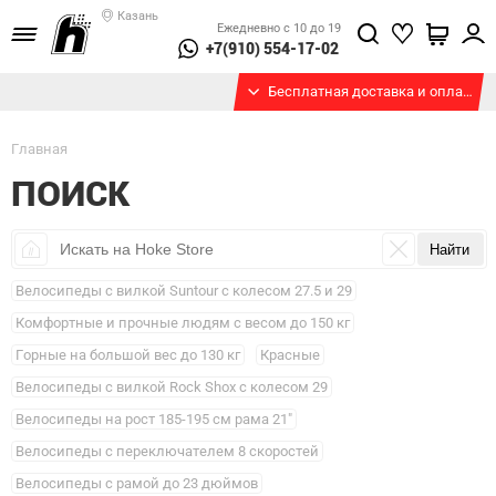
Казань
Ежедневно с 10 до 19
+7(910) 554-17-02
Бесплатная доставка и оплата при получении
Главная
ПОИСК
Велосипеды с вилкой Suntour с колесом 27.5 и 29
Комфортные и прочные людям с весом до 150 кг
Горные на большой вес до 130 кг
Красные
Велосипеды с вилкой Rock Shox с колесом 29
Велосипеды на рост 185-195 см рама 21"
Велосипеды с переключателем 8 скоростей
Велосипеды с рамой до 23 дюймов